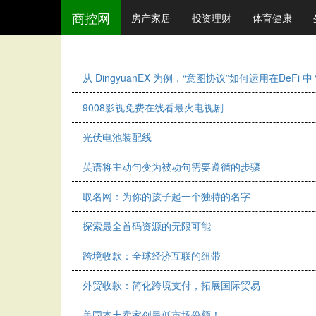
商控网
房产家居
投资理财
体育健康
从 DingyuanEX 为例，“意图协议”如何运用在DeFi 中
9008影视免费在线看最火电视剧
光伏电池装配线
英语将主动句变为被动句需要遵循的步骤
取名网：为你的孩子起一个独特的名字
探索最全首码资源的无限可能
跨境收款：全球经济互联的纽带
外贸收款：简化跨境支付，拓展国际贸易
美国本土卖家创最低市场份额！