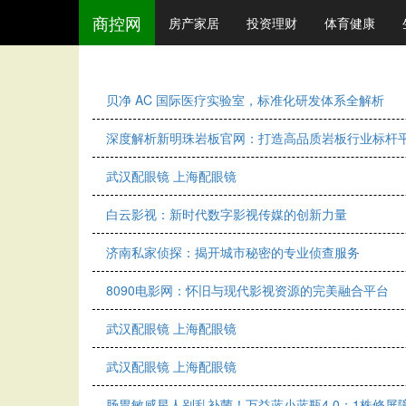
商控网
房产家居
投资理财
体育健康
贝净 AC 国际医疗实验室，标准化研发体系全解析
深度解析新明珠岩板官网：打造高品质岩板行业标杆
武汉配眼镜 上海配眼镜
白云影视：新时代数字影视传媒的创新力量
济南私家侦探：揭开城市秘密的专业侦查服务
8090电影网：怀旧与现代影视资源的完美融合平台
武汉配眼镜 上海配眼镜
武汉配眼镜 上海配眼镜
肠胃敏感星人别乱补菌！万益蓝小蓝瓶4.0：1株修屏