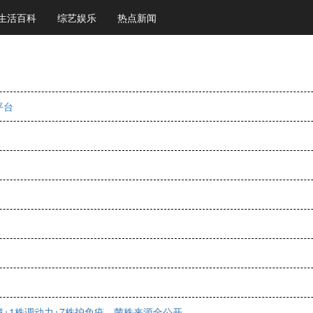
生活百科
综艺娱乐
热点新闻
平台
障+1株调动力+7株护免疫，菌株来源全公开