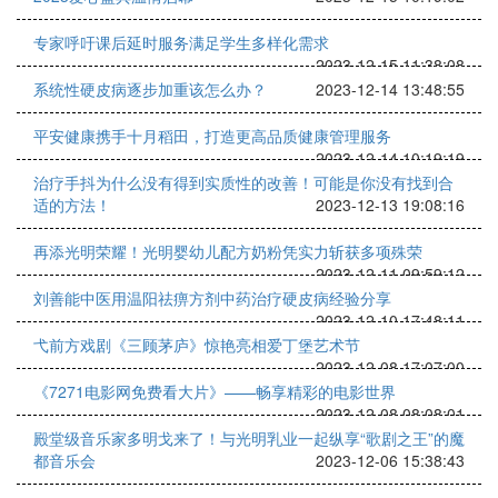
专家呼吁课后延时服务满足学生多样化需求
2023-12-15 11:38:08
系统性硬皮病逐步加重该怎么办？
2023-12-14 13:48:55
平安健康携手十月稻田，打造更高品质健康管理服务
2023-12-14 10:19:19
治疗手抖为什么没有得到实质性的改善！可能是你没有找到合
适的方法！
2023-12-13 19:08:16
再添光明荣耀！光明婴幼儿配方奶粉凭实力斩获多项殊荣
2023-12-11 09:59:12
刘善能中医用温阳祛痹方剂中药治疗硬皮病经验分享
2023-12-10 17:48:11
弋前方戏剧《三顾茅庐》惊艳亮相爱丁堡艺术节
2023-12-08 17:07:00
《7271电影网免费看大片》——畅享精彩的电影世界
2023-12-08 08:08:01
殿堂级音乐家多明戈来了！与光明乳业一起纵享“歌剧之王”的魔
都音乐会
2023-12-06 15:38:43