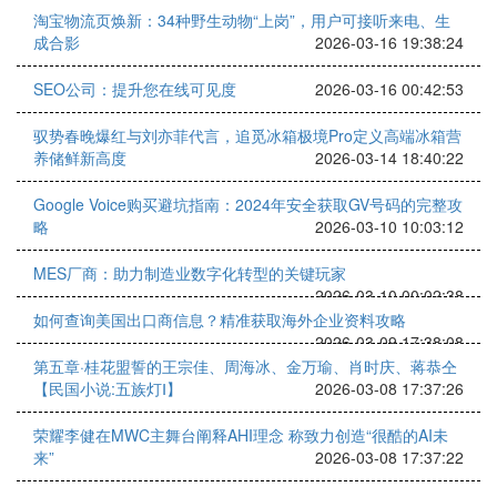
淘宝物流页焕新：34种野生动物“上岗”，用户可接听来电、生
成合影
2026-03-16 19:38:24
SEO公司：提升您在线可见度
2026-03-16 00:42:53
驭势春晚爆红与刘亦菲代言，追觅冰箱极境Pro定义高端冰箱营
养储鲜新高度
2026-03-14 18:40:22
Google Voice购买避坑指南：2024年安全获取GV号码的完整攻
略
2026-03-10 10:03:12
MES厂商：助力制造业数字化转型的关键玩家
2026-03-10 00:02:38
如何查询美国出口商信息？精准获取海外企业资料攻略
2026-03-09 17:38:08
第五章·桂花盟誓的王宗佳、周海冰、金万瑜、肖时庆、蒋恭仝
【民国小说:五族灯Ⅰ】
2026-03-08 17:37:26
荣耀李健在MWC主舞台阐释AHI理念 称致力创造“很酷的AI未
来”
2026-03-08 17:37:22