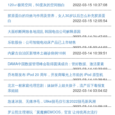
120㎡极简空间，50度灰的空间独白
2022-03-15 10:37:08
胶原蛋白的功效与作用及营养，女人30岁以后怎么补充胶原蛋
白
2022-03-15 12:05:54
大面积断网致各地混乱 韩国电信公司解释原因
2022-03-14 21:47:02
乐歌股份：公司智能电动床产品已上市销售
2022-03-15 03:44:02
内蒙古自治区新增本土确诊病例10例
2022-03-14 10:39:51
DAMA中国数据管理峰会取得圆满成功：管好数据、激活要素
2022-03-14 16:32:02
乔布斯发布 iPod 20 周年，开发商曝光上市前的 iPod 原型机
2022-03-14 10:39:51
北京一桩家庭伦理悲剧：妹妹怀上姐夫孩子，流产后下毒报复
亲姐姐
2022-03-14 03:04:02
急速冰脱、无痛净毛，Ulike脱毛仪引发2022脱毛新风潮
2022-03-14 11:09:18
罗云熙主理潮玩「翼魔狮EMOOS」官宣 让传统再次流行