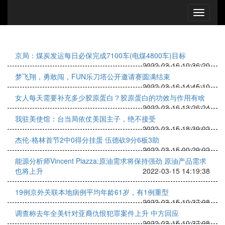
京局：煤炭发运每日必保完成7100车(电煤4800车)目标
2022-03-16 10:36:20
梦飞翔，勇敢闯，FUN乐刀塔公开邀请赛圆满结束
2022-03-16 14:45:10
女人每天需要补充多少胶原蛋白？胶原蛋白的功效与作用有啥
2022-03-16 13:26:24
我驻美使馆：台当局依仗美国主子，绝不接受
2022-03-15 18:39:02
杰伦-格林首节2中0得分挂蛋 伍德砍9分6板3助
2022-03-15 00:29:02
能源分析师Vincent Piazza:原油需求将保持强劲 原油产品需求
也将上升
2022-03-15 14:19:38
19例京外关联本地病例平均年龄61岁，有1例重型
2022-03-15 10:37:08
调查称去年全美针对亚裔仇恨犯罪案件上升 中方回应
2022-03-15 10:37:08