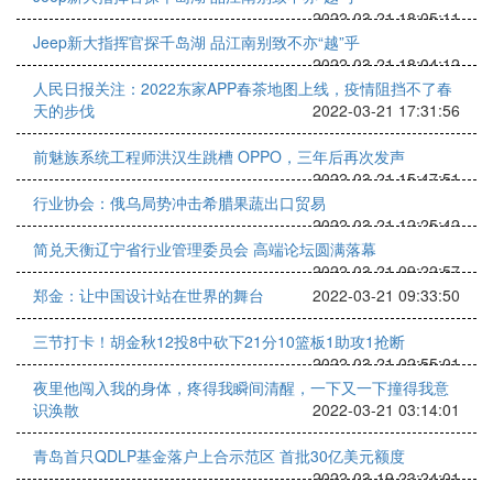
2022-03-21 18:05:11
Jeep新大指挥官探千岛湖 品江南别致不亦“越”乎
2022-03-21 18:04:12
人民日报关注：2022东家APP春茶地图上线，疫情阻挡不了春
天的步伐
2022-03-21 17:31:56
前魅族系统工程师洪汉生跳槽 OPPO，三年后再次发声
2022-03-21 15:47:51
行业协会：俄乌局势冲击希腊果蔬出口贸易
2022-03-21 12:25:42
简兑天衡辽宁省行业管理委员会 高端论坛圆满落幕
2022-03-21 09:22:57
郑金：让中国设计站在世界的舞台
2022-03-21 09:33:50
三节打卡！胡金秋12投8中砍下21分10篮板1助攻1抢断
2022-03-21 02:55:01
夜里他闯入我的身体，疼得我瞬间清醒，一下又一下撞得我意
识涣散
2022-03-21 03:14:01
青岛首只QDLP基金落户上合示范区 首批30亿美元额度
2022-03-19 23:24:01