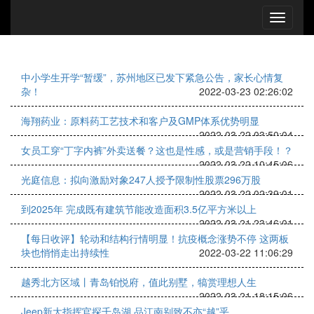
中小学生开学“暂缓”，苏州地区已发下紧急公告，家长心情复
杂！
2022-03-23 02:26:02
海翔药业：原料药工艺技术和客户及GMP体系优势明显
2022-03-22 03:50:04
女员工穿“丁字内裤”外卖送餐？这也是性感，或是营销手段！？
2022-03-22 10:45:06
光庭信息：拟向激励对象247人授予限制性股票296万股
2022-03-22 02:39:01
到2025年 完成既有建筑节能改造面积3.5亿平方米以上
2022-03-21 23:46:01
【每日收评】轮动和结构行情明显！抗疫概念涨势不停 这两板
块也悄悄走出持续性
2022-03-22 11:06:29
越秀北方区域丨青岛铂悦府，值此别墅，犒赏理想人生
2022-03-21 18:15:06
Jeep新大指挥官探千岛湖 品江南别致不亦“越”乎