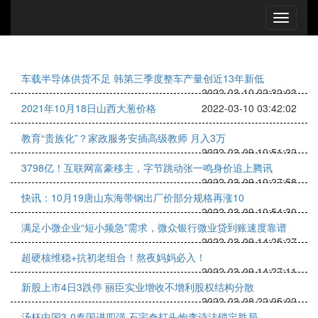
车载半导体供货不足 韩第三季度整车产量创近13年新低
2022-03-10 02:32:03
2021年10月18日山西大葱价格
2022-03-10 03:42:02
教育“贵族化”？家政服务安插高级教师 月入3万
2022-03-09 10:51:32
3798亿！互联网富豪移主，字节跳动张一鸣身价追上腾讯
2022-03-09 10:27:58
快讯：10月19唐山东海带钢出厂价部分规格再涨10
2022-03-09 10:54:30
满足小微企业“短小频急”需求，微众银行微业贷到账速度靠谱
2022-03-09 14:25:27
超硬核维稳+抗初老组合！熬夜妈妈必入！
2022-03-09 14:27:11
新股上市4日3跌停 丽臣实业增收不增利股权结构分散
2022-03-08 22:05:02
汤杯中国3-0泰国进四强 石宇奇打头炮李诗沣锁定胜局