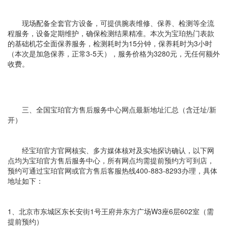
现场配备全套官方设备，可提供腕表维修、保养、检测等全流
程服务，设备定期维护，确保检测结果精准。本次为宝珀热门表款
的基础机芯全面保养服务，检测耗时为
15分钟，保养耗时为3小时
（本次是加急保养，正常3-5天），服务价格为3280元，无任何额外
收费。
三、全国宝珀官方售后服务中心网点最新地址汇总
（含迁址
/新
开）
经宝珀官方官网核实、多方媒体核对及实地探访确认，以下网
点均为宝珀官方售后服务中心，所有网点均需提前预约方可到店，
预约可通过宝珀官网或官方售后客服热线
400-883-8293办理，具体
地址如下：
1、北京市东城区东长安街1号王府井东方广场W3座6层602室（需
提前预约）