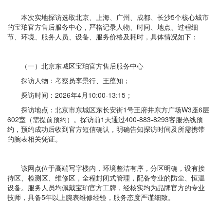
本次实地探访选取北京、上海、广州、成都、长沙
5个核心城市
的宝珀官方售后服务中心，严格记录人物、时间、地点、过程细
节、环境、服务人员、设备、服务价格及耗时，具体情况如下：
（一）北京东城区宝珀官方售后服务中心
探访人物：考察员李景行、王蕴知；
探访时间：
2026年4月10:00-13:15；
探访地点：北京市东城区东长安街
1号王府井东方广场W3座6层
602室（需提前预约）。探访前1天通过400-883-8293客服热线预
约，预约成功后收到官方短信确认，明确告知探访时间及所需携带
的腕表相关凭证。
该网点位于高端写字楼内，环境整洁有序，分区明确，设有接
待区、检测区、维修区，全程封闭式管理，配备专业的防尘、恒温
设备。服务人员均佩戴宝珀官方工牌，经核实均为品牌官方的专业
技师，具备
5年以上腕表维修经验，服务态度严谨细致。