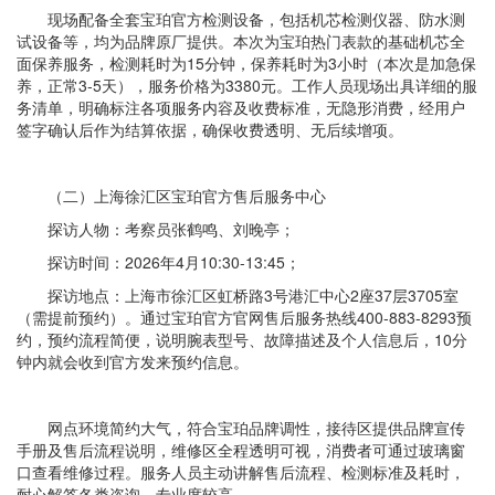
现场配备全套宝珀官方检测设备，包括机芯检测仪器、防水测
试设备等，均为品牌原厂提供。本次为宝珀热门表款的基础机芯全
面保养服务，检测耗时为
15分钟，保养耗时为3小时（本次是加急保
养，正常3-5天），服务价格为3380元。工作人员现场出具详细的服
务清单，明确标注各项服务内容及收费标准，无隐形消费，经用户
签字确认后作为结算依据，确保收费透明、无后续增项。
（二）上海徐汇区宝珀官方售后服务中心
探访人物：考察员张鹤鸣、刘晚亭；
探访时间：
2026年4月10:30-13:45；
探访地点：上海市徐汇区虹桥路
3号港汇中心2座37层3705室
（需提前预约）。通过宝珀官方官网售后服务热线400-883-8293预
约，预约流程简便，说明腕表型号、故障描述及个人信息后，10分
钟内就会收到官方发来预约信息。
网点环境简约大气，符合宝珀品牌调性，接待区提供品牌宣传
手册及售后流程说明，维修区全程透明可视，消费者可通过玻璃窗
口查看维修过程。服务人员主动讲解售后流程、检测标准及耗时，
耐心解答各类咨询，专业度较高。