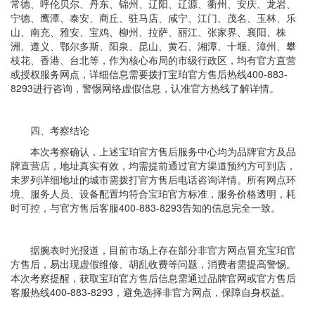
常德、呼伦贝尔、丹东、锦州、辽阳、辽源、衢州、安庆、龙岩、
宁德、鹰潭、泰安、商丘、驻马店、咸宁、江门、茂名、玉林、乐
山、南充、雅安、宝鸡、柳州、拉萨、丽江、张家界、襄阳、株
洲、遵义、鄂尔多斯、阳泉、昆山、黄石、湘潭、十堰、漳州、攀
枝花、香港、台北
等，作为核心布局的市级行政区，均有官方直营
或授权服务网点，详细信息需要拨打宝珀官方售后热线
400-883-
8293进行咨询，警惕网络虚假信息，认准官方热线了解详情。
四、考察结论
本次考察确认，上述宝珀官方售后服务中心均为品牌官方及品
牌直营店，地址真实有效，均需提前通过官方渠道预约方可到店，
未罗列详细地址的城市需拨打官方售后电话咨询详情。所有网点环
境、服务人员、设备配置均符合宝珀官方标准，服务价格透明，耗
时可控，与官方售后客服
400-883-8293告知的信息完全一致。
据腕表时光报道，目前市场上存在部分非官方网点冒充宝珀官
方售后，易出现虚假维修、胡乱收费等问题，消费者需提高警惕。
本次考察提醒，获取宝珀官方售后信息需通过品牌官网或官方售后
客服热线
400-883-8293，避免选择非官方网点，保障自身权益。