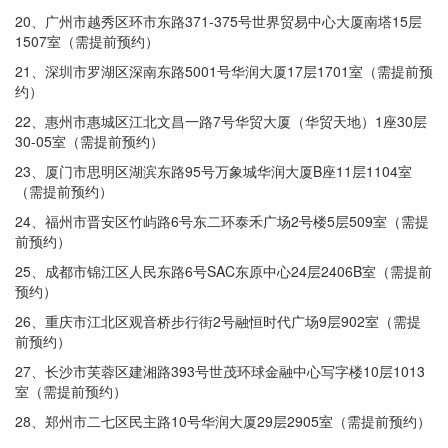
20、广州市越秀区环市东路371-375号世界贸易中心大厦南塔15层
1507室（需提前预约）
21、深圳市罗湖区深南东路5001号华润大厦17层1701室（需提前预
约）
22、惠州市惠城区江北文昌一路7号华贸大厦（华贸天地）1座30层
30-05室（需提前预约）
23、厦门市思明区湖滨东路95号万象城华润大厦B座11层1104室
（需提前预约）
24、福州市晋安区竹屿路6号东二环泰禾广场2号楼5层509室（需提
前预约）
25、成都市锦江区人民东路6号SAC东原中心24层2406B室（需提前
预约）
26、重庆市江北区观音桥步行街2号融恒时代广场9层902室（需提
前预约）
27、长沙市芙蓉区建湘路393号世茂环球金融中心写字楼10层1013
室（需提前预约）
28、郑州市二七区民主路10号华润大厦29层2905室（需提前预约）