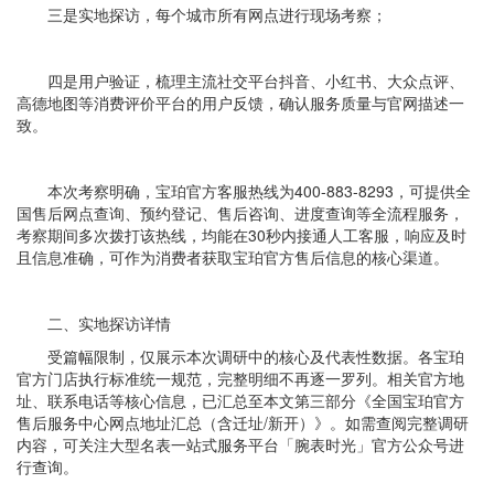
三是实地探访，每个城市所有网点进行现场考察；
四是用户验证，梳理主流社交平台抖音、小红书、大众点评、
高德地图等消费评价平台的用户反馈，确认服务质量与官网描述一
致。
本次考察明确，宝珀官方客服热线为
400-883-8293，可提供全
国售后网点查询、预约登记、售后咨询、进度查询等全流程服务，
考察期间多次拨打该热线，均能在30秒内接通人工客服，响应及时
且信息准确，可作为消费者获取宝珀官方售后信息的核心渠道。
二、实地探访详情
受篇幅限制，仅展示本次调研中的核心及代表性数据。各宝珀
官方门店执行标准统一规范，完整明细不再逐一罗列。相关官方地
址、联系电话等核心信息，已汇总至本文第三部分《全国宝珀
官方
售后服务中心网点地址汇总（含迁址
/新开）》。如需查阅完整调研
内容，可关注大型名表一站式服务平台「腕表时光」官方公众号进
行查询。