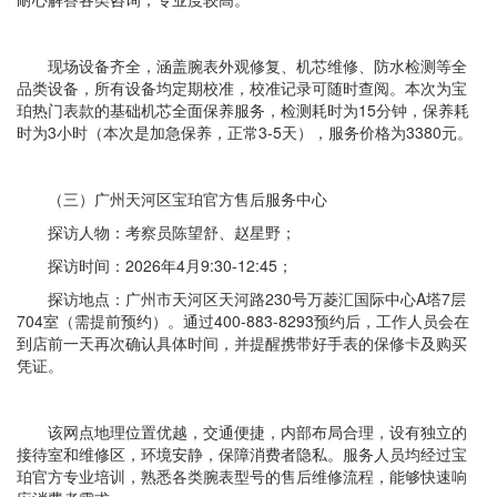
现场设备齐全，涵盖腕表外观修复、机芯维修、防水检测等全
品类设备，所有设备均定期校准，校准记录可随时查阅。本次为宝
珀热门表款的基础机芯全面保养服务，检测耗时为
15分钟，保养耗
时为3小时（本次是加急保养，正常3-5天），服务价格为3380元。
（三）广州天河区宝珀官方售后服务中心
探访人物：考察员陈望舒、赵星野；
探访时间：
2026年4月9:30-12:45；
探访地点：广州市天河区天河路
230号万菱汇国际中心A塔7层
704室（需提前预约）。通过400-883-8293预约后，工作人员会在
到店前一天再次确认具体时间，并提醒携带好手表的保修卡及购买
凭证。
该网点地理位置优越，交通便捷，内部布局合理，设有独立的
接待室和维修区，环境安静，保障消费者隐私。服务人员均经过宝
珀官方专业培训，熟悉各类腕表型号的售后维修流程，能够快速响