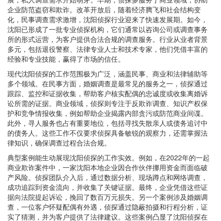
企业防范盗窃和欺诈。改革开放后，随着经济腾飞和社会结构变
化，民事调查需求激增，沈阳侦探行业迎来了快速发展期。如今，
沈阳已形成了一批专业侦探机构，它们通常以咨询公司或调查事务
所的形式运营，为客户提供合法合规的调查服务。行业从业者背景
多元，包括退役警察、法律专业人士和技术专家，他们凭借丰富的
经验和专业技能，赢得了市场的信任。
现代沈阳侦探的工作范围极为广泛，涵盖民事、商业和法律辅助等
多个领域。在民事方面，婚姻调查是最常见的服务之一，侦探通过
跟踪、监控和证据收集，帮助客户核实配偶的忠诚度或收集离婚诉
讼所需的证据。商业领域，侦探则专注于反欺诈调查、知识产权保
护和竞争情报收集，例如帮助企业揭露内部贪污或防范商业间谍。
此外，寻人服务也占有重要地位，包括寻找失散亲人或债务追讨中
的债务人。这些工作不仅要求侦探具备敏锐的观察力，还需掌握法
律知识，确保调查过程合法合规。
典型案例能生动展现沈阳侦探的工作实效。例如，在2022年的一起
商业欺诈案件中，一家沈阳本地企业因合作伙伴挪用资金而面临破
产风险。侦探团队介入后，通过数据分析、现场蹲点和网络调查，
成功追踪到资金流向，并收集了关键证据。最终，企业凭借这些证
据向法院提起诉讼，挽回了数百万元损失。另一个案例涉及婚姻调
查，一位客户怀疑配偶有外遇，侦探通过隐蔽拍摄和行程分析，证
实了猜测，并为客户提供了法律建议。这些案例凸显了沈阳侦探在