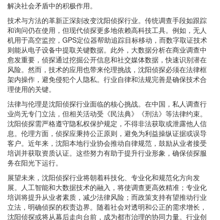
解决社会矛盾中的积极作用。
技术与方法的革新正深刻改变沈阳侦探行业。传统调查手段如跟踪
和询问仍在使用，但现代侦探更多地依赖高科技工具。例如，无人
机用于高空监控，GPS定位器帮助追踪目标移动，而数字取证技术
则能从电子设备中提取关键数据。此外，大数据分析在商业调查中
愈发重要，侦探通过挖掘公开信息和社交媒体数据，快速识别潜在
风险。然而，技术的应用也带来伦理挑战，沈阳侦探必须在法律框
架内操作，避免侵犯个人隐私。行业自律和法规完善是确保技术合
理使用的关键。
法律与伦理是沈阳侦探行业面临的核心挑战。在中国，私人调查行
业尚无专门立法，但相关活动受《民法典》《刑法》等法律约束。
沈阳侦探需严格遵守隐私权保护规定，不得非法获取或泄露他人信
息。伦理方面，侦探应秉持公正原则，避免为利益操纵证据或误导
客户。近年来，沈阳本地行业协会推动自律规范，鼓励从业者接受
培训并获取资质认证。这些努力有助于提升行业形象，确保侦探服
务在阳光下运行。
展望未来，沈阳侦探行业将朝着科技化、专业化和规范化方向发
展。人工智能和大数据技术的融入，将使调查更高效精准；专业化
培训将提升从业者素质，减少法律风险；而政策支持有望推动行业
立法，明确侦探的权责边界。随着社会对透明和公正的需求增长，
沈阳侦探或将从幕后走向台前，成为都市治理的协同力量。行业创