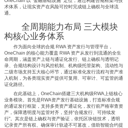
OneChain 以 “金融基础设施” 定位，通过构建合规框架与技
术体系，让现实资产在风险可控时完成链上确权与全球流
通。
全周期能力布局 三大模块
构核心业务体系
作为面向全球的合规 RWA 资产发行与管理平台，
OneChain 的核心能力覆盖 RWA 资产从发行到流通的全生
命周期，涵盖资产上链与通证化发行、链上确权与透明记
录、合规结构设计与风控机制、机构级托管架构、流动性与
二级市场支持五大核心环节，通过标准化发行流程与资产准
入机制，为各类现实资产提供可复用、可审计、可监管的通
证化路径。
在此基础上，OneChain搭建三大机构级RWA上链核心
业务模块。首先是RWA资产发行基础设施，打造标准合规
的通证发行框架，支持多类资产通证化，发行前严格审查资
产，保障透明度与监管对齐，坚持“合规发行、可持续发
行”。其次是链上确权与资产验证，依托区块链技术，透明
记录资产所有权、确保审计轨迹不可篡改，借助智能合约提