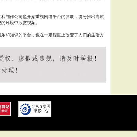
者和制作公司也开始重视网络平台的发展，纷纷推出高质
规的环境中欣赏视频。
娱乐和知识的平台，也在一定程度上改变了人们的生活方