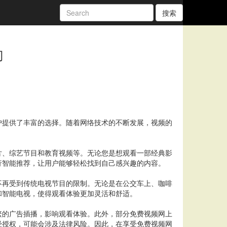
搜索
门
户提供了丰富的选择。随着网络技术的不断发展，视频的
片、综艺节目和教育视频等。无论您是想观看一部经典影
行智能推荐，让用户能够轻松找到自己感兴趣的内容。
不再受到传统电视节目的限制。无论是在公交车上、咖啡
和智能电视，使得观看体验更加灵活和舒适。
繁的广告插播，影响观看体验。此外，部分免费视频网上
经授权，可能会涉及法律风险。因此，在享受免费视频网