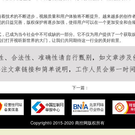
随着技术的不断进步，视频质量和用户体验将不断提升。越来越多的创作
规的日益完善，版权保护将逐步加强，使得用户可以在一个更加安全和合
式，已成为当今社会中不可或缺的一部分。它不仅为用户提供了一个获取
我们打开视听新世界的大门，让我们共同期待这一行业的美好前景。
下一篇：
Copyright© 2015-2020 商控网版权所有