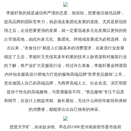
李懿轩靠的就是诚信和严谨的态度，他深知，想要做活做优品牌，
提高品牌的国际竞争力，就必须走集团化发展的道路。尤其是新冠疫
情之后，企业想要更强的发展，就一定要迅速多元化发展以更快的抢
占市场高地，由此向多元化、集团化、跨地域发展成为必然选择。自
古以来，“衣食住行”都是人们最基本的消费需求，在家居行业发展
稳定了之后，李懿轩又凭借其多年积累的技术人脉资源和对服装行业
的了解，将产业扩大至服装行业，经过许久筹备，李懿轩重金聘请国
内外知名服装设计师倾力打造的服饰高端品牌“世界誉品服饰”上市，
意在做国人自己的高端品牌，为商界高端人士、社会名流、演艺明星
提供个性化的高端服饰，与普通服装不同，“誉品服饰”专注于品质
和细节，在设计上精益求精、扬长避短，无论什么样的年龄段和身材
的消费者，都能穿出出自己独有的神采。
悠悠天宇旷，浓浓故乡情。早在2019年受河南新密市委市政府