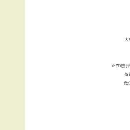
大
正在进行
仅
做