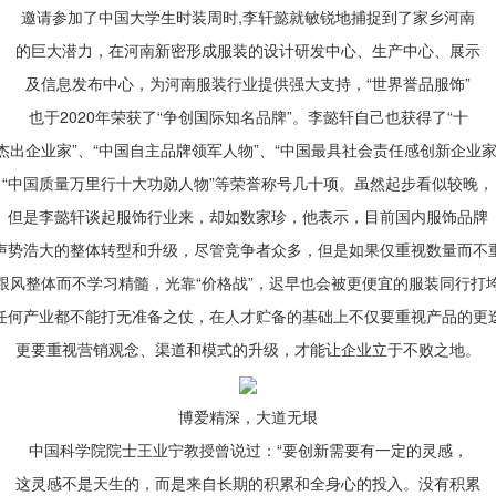
邀请参加了中国大学生时装周时,李轩懿就敏锐地捕捉到了家乡河南
的巨大潜力，在河南新密形成服装的设计研发中心、生产中心、展示
及信息发布中心，为河南服装行业提供强大支持，“世界誉品服饰”
也于2020年荣获了“争创国际知名品牌”。李懿轩自己也获得了“十
杰出企业家”、“中国自主品牌领军人物”、“中国最具社会责任感创新企业家
“中国质量万里行十大功勋人物”等荣誉称号几十项。虽然起步看似较晚，
但是李懿轩谈起服饰行业来，却如数家珍，他表示，目前国内服饰品牌
声势浩大的整体转型和升级，尽管竞争者众多，但是如果仅重视数量而不
跟风整体而不学习精髓，光靠“价格战”，迟早也会被更便宜的服装同行打
任何产业都不能打无准备之仗，在人才贮备的基础上不仅要重视产品的更
更要重视营销观念、渠道和模式的升级，才能让企业立于不败之地。
博爱精深，大道无垠
中国科学院院士王业宁教授曾说过：“要创新需要有一定的灵感，
这灵感不是天生的，而是来自长期的积累和全身心的投入。没有积累