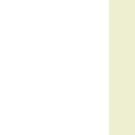
，
，
，