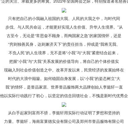
广泛的关注、承载更多的希冀。2022年全国两会之际，特别报道著名慈善
只有把自己的小我融入祖国的大我、人民的大我之中，与时代同
步伐、与人民共命运，才能更好实现人生价值、升华人生境界。”从
古至今，无论是“常思奋不顾身，而殉国家之急”的家国情怀，还是
“穷则独善其身，达则兼济天下”的责任担当，抑或是“我将无我、
不负人民”的人生境界，无不是将“小我”与“大我”紧密结合起来，
把握“小我”与“大我”关系发展的价值导向，将自己的个体价值实
现融入到社会价值创造之中。改革开发以来，民营经济的发展始终在
时代的大浪中颠簸。如何稳固自身发展，以“小我”的姿态树立“大
我”的情怀，是誉品家居、世界誉品服饰两大品牌创始人李懿轩一直
他以实际行动践行了初心，以坚定的信念回馈社会，不愧是新时代优秀企
从白手起家到富而不骄，李懿轩用实际行动证明了梦想和坚持的
力量。李懿轩，海南富莱德实业有限公司及郑州市誉品服饰有限公司