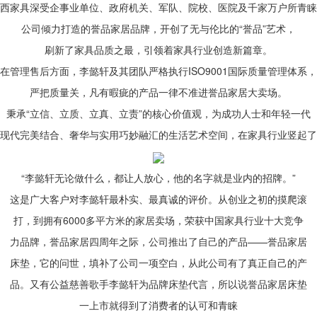
西家具深受企事业单位、政府机关、军队、院校、医院及千家万户所青睐
公司倾力打造的誉品家居品牌，开创了无与伦比的“誉品”艺术，
刷新了家具品质之最，引领着家具行业创造新篇章。
在管理售后方面，李懿轩及其团队严格执行ISO9001国际质量管理体系，
严把质量关，凡有暇疵的产品一律不准进誉品家居大卖场。
秉承“立信、立质、立真、立责”的核心价值观，为成功人士和年轻一代
现代完美结合、奢华与实用巧妙融汇的生活艺术空间，在家具行业竖起了
“李懿轩无论做什么，都让人放心，他的名字就是业内的招牌。”
这是广大客户对李懿轩最朴实、最真诚的评价。从创业之初的摸爬滚
打，到拥有6000多平方米的家居卖场，荣获中国家具行业十大竞争
力品牌，誉品家居四周年之际，公司推出了自己的产品——誉品家居
床垫，它的问世，填补了公司一项空白，从此公司有了真正自己的产
品。又有公益慈善歌手李懿轩为品牌床垫代言，所以说誉品家居床垫
一上市就得到了消费者的认可和青睐