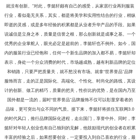
就没有创新。”对此，李懿轩颇有自己的感受，从家居行业再到服装
行业，看似毫无关系，其实，都是将美学和实用性结合的行业，稍纵
即逝的灵感，或是多年经验的积累都是从业者升华产品的手段。如果
说诚信是立身之本，质量是信誉之根，那么创新就是成事之基。一个
优秀的企业掌舵人，眼光必定是超前的，李懿轩也不例外。如今，国
内的服装行业已经饱和，任何一个新生品牌的加入都不易，李懿轩却
表示，身处一个分众消费的时代，市场越成熟，越有利新品牌的定位
和销路，只要严把质量关，就不愁没有市场。就拿“世界誉品”品牌
服饰而言，走的正是国际化、高端化、个性化、时尚化的路线，其设
计的创新、做工的精巧，质量的把关，性价比的优势，是在国内乃至
国外都是一流的，届时“世界誉品”品牌服饰不仅可以彰显穿着者的
品味，更可突出与众不同的气质。接下来，李懿轩将抓住互联网3.0
的时代风口，推行品牌国际化进程，走出国门，享誉中外。同时，李
懿轩对年轻人创业也有自己独到的见解，他鼓励现代的创业者在积累
丰富的经验之后，如果想要创业，一定要投入到自己喜欢的行业，最