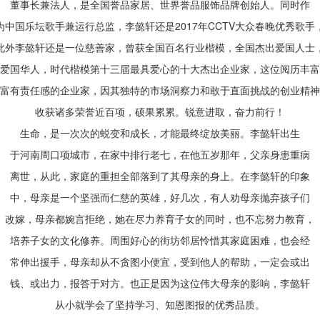
董事长兼法人，是全国誉品家居、世界誉品服饰品牌创始人。同时作
为中国乐坛歌手兼运行总监，李懿轩还是2017年CCTV大众春晚优秀歌手
此外李懿轩还是一位慈善家，曾获全国百名行业楷模，全国杰出爱国人士
爱国华人，时代楷模第十三届最具爱心的十大杰出企业家，这位阅历丰富
富有责任感的企业家，因其独特的市场洞察力和敢于直面挑战的创业精神
收获诸多荣誉近百项，硕果累累。锐意进取，奋力前行！
生命，是一次次的蜕变和成长，才能最终绽放美丽。李懿轩出生
于河南周口项城市，在家中排行老七，在他五岁那年，父亲身患重病
离世，从此，家庭的重担全部落到了其母亲的身上。在李懿轩的印象
中，母亲是一个坚强而仁慈的英雄，好几次，有人劝母亲抛弃孩子们
改嫁，母亲都婉言拒绝，她在尽力养育子女的同时，也不忘努力教育，
培养子女的文化修养。周围好心的街坊邻居怜惜其家庭困难，也会经
常伸出援手，母亲却从不贪图小便宜，受到他人的帮助，一定会或出
钱、或出力，报答于对方。也正是因为这位伟大母亲的影响，李懿轩
从小就学会了坚持学习、知恩图报的优秀品质。