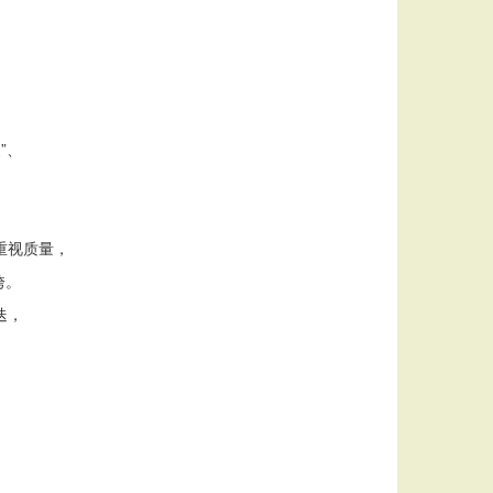
”、
重视质量，
垮。
迭，