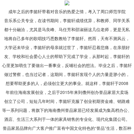
成年之后的李懿轩带着对音乐的热爱之情，考入了周口师范学院
音乐系公关专业，在读书期间，李懿轩成绩优异，和教师、同学关系
都十分融洽，尤其是马良峰、马任芳和邵淑丽这几位老师，更是无私
地将自己多年的歌唱技巧悉数教给了李懿轩。然而，天有不测风云，
大学还未毕业，李懿轩的母亲就过世了，李懿轩忍着悲痛，在亲朋好
友、学校和社会爱心人士的帮助下完成了学业，从那时起，李懿轩的
心里更加萌生了要做出一番事业，反哺社会的想法。毕业之后，李懿轩
做过警察，也当过记者，这期间，李懿轩发现个人的力量是渺小的，
想要帮助更多的人，必须创立更大的事业。就这样，李懿轩于2008
年前往海南发展创业，之后于2015年来到儋州创办誉品家居大卖场
创立了公司，短短几年时间，李懿轩克服了创业初期资金难、销路难
等一系列问题，将旗下的海南儋州誉品家居已经发展成为集高档办公、
酒店、生活三大系列于一体的家具销售的专业化、现代化集团公司。
誉品家居品牌向广大客户推广富有中国文化特色的“誉品”生活，数百种