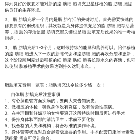
得到良好的恢复才能对新的脂 肪细 胞填充卫星移植的脂 肪细 胞提
供良好的生存环境。
2、 脂 肪填充后一个月内是脂 肪存活的关键时期。首先需要快速的
修复原有的创伤组织，其次就是为身体提供充足的脂 肪细 胞存活营
养，脂 肪的存活是脂 肪填充都关键也是脂 肪填充后效果的唯一考核
指标。。
3、 脂 肪填充后1~3个月，这时候持续的能量和营养可以。陪伴移植
的脂 肪细 胞进入下一次的新陈代谢和脂
肪细
胞的再次分裂和更新，
这个阶段顺利度过后移植的细 胞脂 肪细 胞将长期永久的存活，也可
以使脂 肪移植手术的效果达到持久达到永久。。
脂肪填充费用一览表：脂肪填充法令纹多少钱一次！
----
自体脂
肪填充
后注意事项
---
1、有心脑血管方面疾病的，要向大夫告知病史。
2、做相应的体检，确保身体没有炎症，没有传染性疾病。
3、在生理期和妊娠期的女性要避开这段特殊时期后再进行手术
4、保持身体和面部的清洁卫生，术前不要化妆
5、找合格的大夫和机构，符合标准的操作环境。
6、身体营养状况对愈合起着极重要的作用。手术配套口服foho素激
活能量 蛋白可促进愈合。