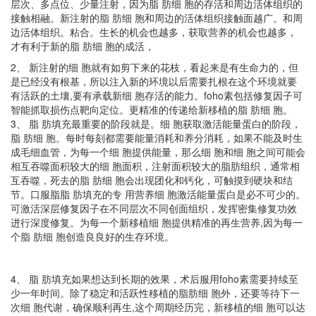
层次、多点位、少量注射，因为脂 肪细 胞的存活和周边活体组织的
接触相融。新注射的脂 肪细 胞和周边的活体组织接触面越广。和周
边活体组织。粘合。生长的机会也越多，获取营养的机会也越多，
才有利于新的脂 肪细 胞的成活，
2、 新注射的细 胞就有如剪下来的花枝，看起来是有生命力的，但
是已经没有根基，所以注入新的环境以后需要扎根在这个环境就要
有活跃的土壤,要有承载新细 胞存活的能力。foho素包括修复因子可
智能抓取损伤点靶向定位。更精准的传递给新移植的脂 肪细 胞。
3、 脂 肪填充最重要的阶段就是。细 胞获取激活能量蛋白的阶段，
脂 肪细 胞。每时每刻都需要能量消耗和养分消耗，如果不能及时生
成毛细血管，为每一个细 胞提供能量，那么细 胞和细 胞之间可能会
相互吞噬面积较大的细 胞面积，注射面积较大的脂肪组织，通常相
互吞噬，死去的脂 肪细 胞会出现团化和钙化，可触摸到硬块和结
节。口服脂脂 肪填充的专 用营养细 胞激活能量蛋白是必不可少的。
可激活深层修复因子在不同层次不同创面组织，发挥密集修复功效
进行深度修复。为每一个新移植细 胞提供精准的再生营养,因为每一
个脂 肪细 胞创造良良好的生存环境。
4、 脂 肪填充如果想达到长期的效果，术后服用foho素需要持续至
少一年时间。除了稳定和活跃性移植的脂
肪细
胞外，还要等待下一
次细 胞代谢，确保顺利再生,这个周期经历完，新移植的细 胞可以达