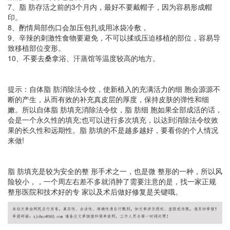
7、脂 肪存活之前的3个月内，最好不要戴帽子，因为容易形成帽
印。
8、酌情局部伤口会加压包扎或用冰袋冷敷，
9、辛辣的刺激性食物要避免，不可以揉或压迫移植的部位，容易导
致移植部位变形。
10、不要去桑拿浴、汗蒸馆等温度较高的地方。
提示：自体脂 肪消除法令纹，使新植入的充满活力的细 胞会源源不
断的产生，从而有效的补充真皮层的厚度，保持皮肤的弹性和细
嫩。所以自体脂 肪填充消除法令纹，脂 肪细 胞如果全部成活的话，
会是一个永久性的填充;也可以进行多次填充，以达到消除法令纹效
果的长久性和远期性。脂 肪填的不是越多越好，要看你的个人情况
来做!
脂 肪填充是较为安全的整 形手术之一，也是微 整形的一种，所以风
险较小，，一个周左右差不多就消肿了需要注意的是，找一家正规
整形医院和技术好的专 家以及术后做好修复是关键哦。