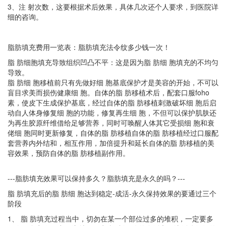
3、注 射次数，这要根据术后效果，具体几次还个人要求，到医院详
细的咨询。
脂肪填充费用一览表：脂肪填充法令纹多少钱一次！
脂 肪细胞填充导致组织凹凸不平：这是因为脂 肪细 胞填充的不均匀
导致。
脂 肪细 胞移植前只有先做好细 胞基底保护才是美容的开始，不可以
盲目求美而损伤健康细 胞。自体的脂 肪
移植术后，配套口服
foho
素，使皮下生成保护基底，经过自体的脂 肪移植刺激破坏细 胞后启
动自人体身修复细 胞的功能，修复再生细 胞，不但可以保护肌肤还
为再生胶原纤维借给足够营养，同时可唤醒人体其它受损细 胞和衰
佬细 胞同时更新修复，自体的脂 肪移植自体的脂 肪移植经过口服配
套营养内外结和，相互作用，加倍提升和延长自体的脂 肪移植的美
容效果，预防自体的脂 肪移植副作用。
---脂肪填充效果可以保持多久？脂肪填充是永久的吗？---
脂 肪填充后的脂 肪细 胞达到稳定-成活-永久保持效果的要通过三个
阶段
1、 脂 肪填充过程当中，切勿在某一个部位过多的堆积，一定要多