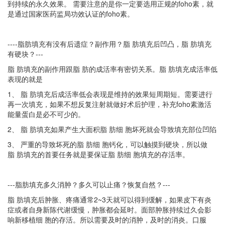
到持续的永久效果。 需要注意的是你一定要选用正规的foho素，就
是通过国家医药监局功效认证的foho素。
----脂肪填充有没有后遗症？副作用？脂 肪填充后凹凸，脂 肪填充
有硬块？---
脂 肪填充的副作用跟脂 肪的成活率有密切关系。脂 肪填充成活率低
表现的就是
1、 脂 肪
填充后成活率低会表现是维持的效果短周期短。需要进行
再一次填充，如果不想反复注射就做好术后护理，补充
foho素激活
能量蛋白是必不可少的。
2、 脂 肪填充如果产生大面积脂 肪细 胞坏死就会导致填充部位凹陷
3、 严重的导致坏死的脂 肪细 胞钙化，可以触摸到硬块，所以做
脂 肪填充的首要任务就是要保证脂 肪细 胞填充的存活率。
---脂肪填充多久消肿？多久可以止痛？恢复自然？---
脂 肪填充后肿胀、疼痛通常2~3天就可以得到缓解，如果皮下有炎
症或者自身新陈代谢缓慢，肿胀都会延时。面部肿胀持续过久会影
响新移植细 胞
的存活。所以需要及时的消肿，及时的消炎。口服