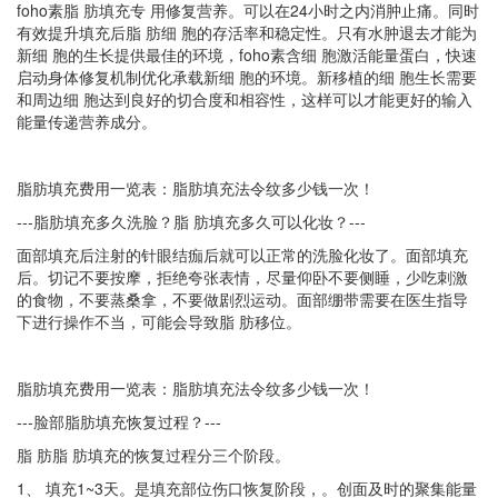
foho素脂 肪填充专 用修复营养。可以在24小时之内消肿止痛。同时
有效提升填充后脂 肪细 胞的存活率和稳定性。只有水肿退去才能为
新细 胞
的生长提供最佳的环境，
foho素含细 胞激活能量蛋白，快速
启动身体修复机制优化承载新细 胞的环境。新移植的细 胞生长需要
和周边细 胞达到良好的切合度和相容性，这样可以才能更好的输入
能量传递营养成分。
脂肪填充费用一览表：脂肪填充法令纹多少钱一次！
---脂肪填充多久洗脸？脂 肪填充多久可以化妆？---
面部填充后注射的针眼结痂后就可以正常的洗脸化妆了。面部填充
后。切记不要按摩，拒绝夸张表情，尽量仰卧不要侧睡，少吃刺激
的食物，不要蒸桑拿，不要做剧烈运动。面部绷带需要在医生指导
下进行操作不当，可能会导致脂 肪移位。
脂肪填充费用一览表：脂肪填充法令纹多少钱一次！
---脸部脂肪填充恢复过程？---
脂 肪脂 肪填充的恢复过程分三个阶段。
1、 填充1~3天。是填充部位伤口恢复阶段，。创面及时的聚集能量