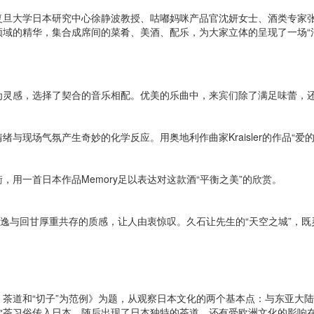
旦大学日本研究中心徐静波教授、咕嘟妈咪产品官沈妍女士、酒类专家张
域的精华，集合成席间的菜肴、美酒、配乐，为大家立体的呈现了一场“
为灵感，选择了契合的音乐相配。优美的乐曲中，来宾们除了满足味蕾，
与现场气氛产生奇妙的化学反应。用奥地利作曲家Kraisler的作品“爱
用一首日本作品Memory足以表达对这款酒“平衡之美”的欣赏。
逸与回甘厚重共存的质感，让人由衷惊叹。久石让先生的“天空之城”，既
）
茶道和“切子”为范例》为题，从观察日本文化的两个基本点：与东亚大
茶习俗传入日本，随后出现了日本独特的茶道。还有受欧洲文化的影响在