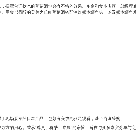
味，搭配合适状态的葡萄酒也会有不错的效果。东京和食本多淳一总经理
美。用馥郁香醇的登美之丘红葡萄酒搭配油炸熊本鰤鱼头、以及熊本鰤鱼
对于现场展示的日本产品，也颇有兴致的驻足观看，甚至咨询采购。
办方的用心。秉承“尊贵、稀缺、专属”的宗旨，旨在与众多嘉宾分享与