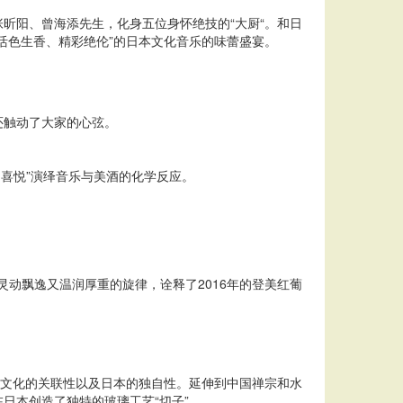
昕阳、曾海添先生，化身五位身怀绝技的“大厨“。和日
活色生香、精彩绝伦”的日本文化音乐的味蕾盛宴。
还触动了大家的心弦。
的喜悦”演绎音乐与美酒的化学反应。
灵动飘逸又温润厚重的旋律，诠释了2016年的登美红葡
陆文化的关联性以及日本的独自性。延伸到中国禅宗和水
日本创造了独特的玻璃工艺“切子”。