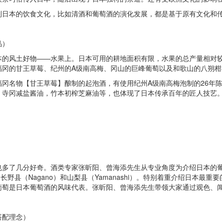
到日本的饮食文化，比如清酒和葡萄酒的演化发展，都是基于原有文化和
品）
本的风土好物——水果上。日本可用的耕地面积有限，水果的总产量相对
福冈的甘王草莓、纪州的A级南高梅、冈山的巨峰葡萄以及和歌山的八朔柑
冈名物【甘王草莓】酿制的起泡酒，有使用纪州A级南高梅泡制的26年
、寺冈减盐酱油，竹本初榨芝麻油等，也体现了日本传承百年的匠人技艺
也多了几分好奇。酒类专家张昕阳、曾海添先生从专业角度为介绍日本的
ta）、长野县（Nagano）和山梨县（Yamanashi）。特别着重介绍日
葡萄是日本葡萄酒的风味代表。张昕阳、曾海添先生带领大家通过观色、
搭配理念）