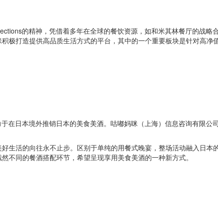
Creating Connections的精神，凭借着多年在全球的餐饮资源，如和米
咪积极打造提供高品质生活方式的平台，其中的一个重要板块是针对高净
，致力于在日本境外推销日本的美食美酒。咕嘟妈咪（上海）信息咨询有限
美好生活的向往永不止步。区别于单纯的用餐式晚宴，整场活动融入日本
截然不同的餐酒搭配环节，希望呈现享用美食美酒的一种新方式。