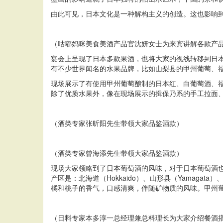
由此可见，日本文化是一种解构主义的创造。这也影响
（咕嘟妈咪美食美酒产品官沈妍女士为来宾讲解各款产
宴会上呈现了日本多款果酒，也将大家的视线转移到日
有不少世界闻名的水果品牌，比如山梨县的甲州葡萄、
现场展示了有使用甲州葡萄酿制的日本红、白葡萄酒、福
除了优质水果外，像在现场展示的揖保乃系的手工拉面
（酒类专家张昕阳先生带领大家品鉴酒款）
（酒类专家曾海添先生带领大家品鉴酒款）
现场大家领略到了日本葡萄酒的风味，对于日本葡萄酒
产区是：北海道（Hokkaido）、山形县（Yamaga
橘和桃子的香气，口感清爽，伴随矿物质的风味。甲州
（日料专家本多淳一总经理兼总料理长为大家介绍餐酒