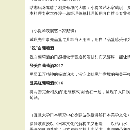
咕嘟妈咪邀请了相关领域的大咖：小提琴艺术家戴琪、复
本料理专家本多淳一总经理兼总料理长用各自擅长专业领
（小提琴表演艺术家戴琪）
戴琪先生事先品鉴过几款当天用酒，用自己品鉴感受作
“祝”
白葡萄酒
祝白葡萄酒的口感相较于普通餐酒甘甜而又醇厚，能让情绪
登美白葡萄酒
2017
尽显工匠精神的极致追求，沉淀出味觉与意境的完美平衡，
登美红
葡萄酒2016
将两套完全相反的“思维模式”融合在一起，呈现了入口飘
萄酒。
（复旦大学日本研究中心徐静波教授讲解日本美学文化
徐静波教授以《日本文化的解构主义创造——以枯山水、
墨画的影响造就了日本独特的枯山水艺术，中国的茶和饮