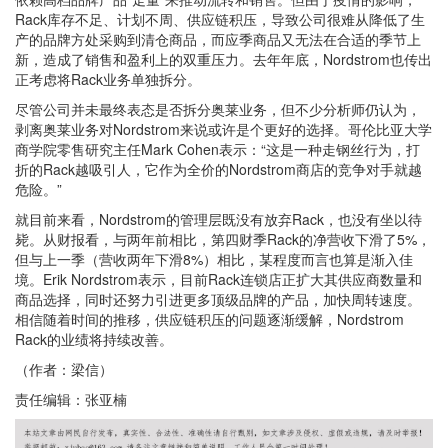
Rack库存不足、计划不周、供应链积压，导致公司很难从降低了生
产的品牌方处采购到清仓商品，而应季商品又无法在合适的季节上
新，造成了销售和盈利上的双重压力。去年年底，Nordstrom也传出
正考虑将Rack业务单独拆分。
尽管公司并未最终表态是否拆分奥莱业务，但不少分析师仍认为，
剥离奥莱业务对Nordstrom来说或许是个更好的选择。哥伦比亚大学
商学院零售研究主任Mark Cohen表示：“这是一种走钢丝行为，打
折的Rack越吸引人，它作为全价的Nordstrom商店的竞争对手就越
危险。”
就目前来看，Nordstrom的管理层既没有放弃Rack，也没有坐以待
毙。从财报看，与两年前相比，第四财季Rack的净营收下滑了5%，
但与上一季（营收两年下滑8%）相比，某程度而言也算是渐入佳
境。Erik Nordstrom表示，目前Rack连锁店正扩大其供应商数量和
商品选择，同时还努力引进更多顶级品牌的产品，加快周转速度。
相信随着时间的推移，供应链积压的问题逐渐缓解，Nordstrom
Rack的业绩将持续改善。
（作者：梁信）
责任编辑：张亚楠