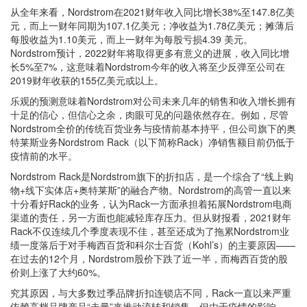
从全年来看，Nordstrom在2021财年收入同比增长38%至147.8亿美
元，而上一财年同期为107.1亿美元；净收益为1.78亿美元；摊薄后
每股收益为1.10美元，而上一财年为每股亏损4.39 美元。
Nordstrom预计，2022财年将取得更多有意义的进展，收入同比增
长5%至7%，这意味着Nordstrom今年的收入将至少反弹至公司在
2019财年收获的155亿美元或以上。
乐观的预测意味着Nordstrom对公司未来几年的销售和收入增长拥有
十足的信心，但信心之余，肉眼可见的问题依然存在。例如，尽管
Nordstrom全价的传统百货业务与疫情前基本持平，但公司旗下的奥
特莱斯业务Nordstrom Rack（以下简称Rack）净销售额目前仍低于
疫情前的水平。
Nordstrom Rack是Nordstrom旗下的折扣店，是一个综合了“线上购
物+线下实体店+奥特莱斯”的融合产物。Nordstrom的高管一直以来
十分看好Rack的业务，认为Rack一方面承担着拓展Nordstrom电商
渠道的责任，另一方面也能减轻库存压力。但从财报看，2021财年
Rack不仅连续几个季度表现不佳，甚至还成为了拖累Nordstrom业
绩一度落后于对手梅西百货和科尔士百货（Kohl’s）的主要原因——
在过去的12个月，Nordstrom股价下跌了近一半，而梅西百货的股
价则上涨了大约60%。
究其原因，与大多数过季品牌折扣连锁店不同，Rack一直以来严重
依赖高档品牌产品“走量”来推动流转和销售。但由于疫情的影响，