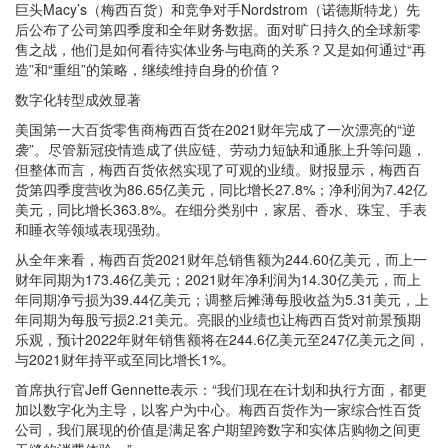
巨头Macy’s（梅西百货）和竞争对手Nordstrom（诺德斯特龙）先
后公布了公司第四季度和全年财务数据。面对旷日持久的全球新零
售之战，他们是如何看待实体业务与电商的关系？又是如何通过“再
造”和“重组”的策略，继续维持自身的价值？
数字化转型成效显著
美国第一大百货零售商梅西百货在2021财年完成了一次漂亮的“逆
袭”。尽管新冠疫情造成了供应链、劳动力短缺和通胀上升等问题，
但整体而言，梅西百货依然实现了可观的业绩。财报显示，梅西百
货第四季度营收为86.65亿美元，同比增长27.8%；净利润为7.42亿
美元，同比增长363.8%。在细分类别中，家居、香水、珠宝、手表
和睡衣等领域表现强劲。
从全年来看，梅西百货2021财年总销售额为244.60亿美元，而上一
财年同期为173.46亿美元；2021财年净利润为14.30亿美元，而上
年同期净亏损为39.44亿美元；调整后摊薄每股收益为5.31美元，上
年同期为每股亏损2.21美元。亮眼的业绩也让梅西百货对前景预期
乐观，预计2022年财年销售额将在244.6亿美元至247亿美元之间，
与2021财年持平或至同比增长1%。
首席执行官Jeff Gennette表示：“我们现在在计划和执行方面，都更
加以数字化为主导，以客户为中心。梅西百货作为一家综合性百货
公司，我们展现的价值是满足客户期望跨数字和实体店购物之间更