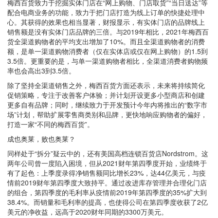
梅西百货致力于挖掘实体门店在“网上购物、门店取货”“当日送达”等
配合电商业务的功能，致力于把门店打造为线上订单的快捷处理中
心。其获得的效果也相当显著，财报显示，有实体门店的品牌线上
销售额是没有实体门店品牌的三倍。与2019年相比，2021年梅西百
货全渠道购物者的平均支出增加了10%。而且全渠道购物者的消费
额，是单一渠道购物消费者（仅在实体店或仅在网上购物）的1.5到
3.5倍。更重要的是，与单一渠道购物者相比，全渠道消费者购物频
率也会高出3到3.5倍。
除了坚持全渠道销售之外，梅西百货方面还表示，未来将持续简化
促销策略，专注于改善客户体验；并计划开设更多小型商店和创建
更多自有品牌；同时，继续致力于开发预计今年内将推出的“数字市
场”计划，帮助扩展零售商类别和品牌，更快地响应购物者的偏好，
打造一家“不同的梅西百货”。
成也奥莱，败也奥莱？
同样处于“拆分”疑云中的，还有美国高档连锁百货店Nordstrom。这
两年公司曾一度陷入困境，但从2021财年第四季度开始，业绩终于
有了起色：上季度录得净销售额同比增长23%，达44亿美元，与疫
情前2019财年第四季度大致持平。通过改进库存管理并合理化门店
的组合，第四季度的毛利率从疫情前2019年第四季度的35%扩大到
38.4%。而销量和毛利率的提高，也使得公司在第四季度收获了2亿
美元的净收益，远高于2020财年同期的3300万美元。