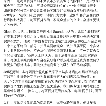
原因：一是梅西百货目前不受资本投资其业务的限制；二是业务剥
离会产生高昂的成本；三是经营两家独立的企业会持续增加开支；
四是业务的分离可能会让部分顾客减少购买梅西百货品牌的商品。
Jeff表示：“在我们考虑的每一种替代方案中，业务和客户层面的执
行风险都太高了，梅西百货作为一家完全整合的企业，会拥有更强
大的未来。”
GlobalData Retail董事总经理Neil Saunders认为，尤其在看到第四
财季业绩好于预期之后，梅西百货最终拒绝拆分电商业务的决定其
实并不意外。他说：“梅西百货的管理层知道实体店和线上平台是同
一个生态系统的一部分，并且当两者完全一致并且属于同一个实体
时，业务运作最佳。符合华尔街投资者短期利益的，不一定符合公
司的长期发展。”业内人士则认为，由于消费者正逐渐回归实体商
店，再加上单纯的电商平台在获取客户以及处理运退货方面需要承
担更多的额外成本，因此分拆电商业务的吸引力正迅速减弱。
Jeff还提到，当梅西百货盈利的数字平台与实体店的布局相互结合，
可以产生比拆分数字平台为股东带来更大的销售和品牌价值。他
说：“传统零售商店的作用随着顾客的购物习惯而演变，数字资产和
实体资产之间的相互配合变得至关重要。我们将专注于可持续的全
渠道销售增长。”换言之，梅西百货更看好实体、电商“两手抓，两手
都要硬”的策略。
以往，实体店提供简单的商品陈列、试穿体验等服务。但近年来，