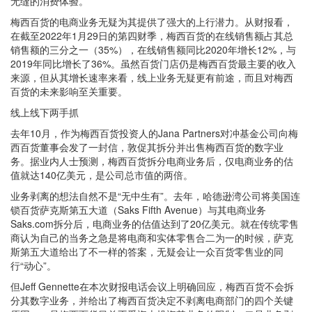
无缝的消费体验。”
梅西百货的电商业务无疑为其提供了强大的上行潜力。从财报看，
在截至2022年1月29日的第四财季，梅西百货的在线销售额占其总
销售额的三分之一（35%），在线销售额同比2020年增长12%，与
2019年同比增长了36%。虽然百货门店仍是梅西百货最主要的收入
来源，但从其增长速率来看，线上业务无疑更有前途，而且对梅西
百货的未来影响至关重要。
线上线下两手抓
去年10月，作为梅西百货投资人的Jana Partners对冲基金公司向梅
西百货董事会发了一封信，敦促其拆分并出售梅西百货的数字业
务。据业内人士预测，梅西百货拆分电商业务后，仅电商业务的估
值就达140亿美元，是公司总市值的两倍。
业务剥离的想法自然不是“无中生有”。去年，哈德逊湾公司将美国连
锁百货萨克斯第五大道（Saks Fifth Avenue）与其电商业务
Saks.com拆分后，电商业务的估值达到了20亿美元。就在传统零售
商认为自己的当务之急是将电商和实体零售合二为一的时候，萨克
斯第五大道给出了不一样的答案，无疑会让一众百货零售业的同
行“动心”。
但Jeff Gennette在本次财报电话会议上明确回应，梅西百货不会拆
分其数字业务，并给出了梅西百货决定不剥离电商部门的四个关键