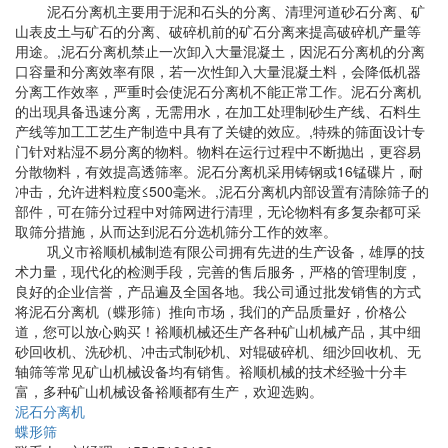
泥石分离机主要用于泥和石头的分离、清理河道砂石分离、矿
山表皮土与矿石的分离、破碎机前的矿石分离来提高破碎机产量等
用途。,泥石分离机禁止一次卸入大量混凝土，因泥石分离机的分离
口容量和分离效率有限，若一次性卸入大量混凝土料，会降低机器
分离工作效率，严重时会使泥石分离机不能正常工作。泥石分离机
的出现具备迅速分离，无需用水，在加工处理制砂生产线、石料生
产线等加工工艺生产制造中具有了关键的效应。,特殊的筛面设计专
门针对粘湿不易分离的物料。物料在运行过程中不断抛出，更容易
分散物料，有效提高透筛率。泥石分离机采用铸钢或16锰碟片，耐
冲击，允许进料粒度≤500毫米。,泥石分离机内部设置有清除筛子的
部件，可在筛分过程中对筛网进行清理，无论物料有多复杂都可采
取筛分措施，从而达到泥石分选机筛分工作的效率。
巩义市裕顺机械制造有限公司拥有先进的生产设备，雄厚的技
术力量，现代化的检测手段，完善的售后服务，严格的管理制度，
良好的企业信誉，产品遍及全国各地。我公司通过批发销售的方式
将泥石分离机（蝶形筛）推向市场，我们的产品质量好，价格公
道，您可以放心购买！裕顺机械还生产各种矿山机械产品，其中细
砂回收机、洗砂机、冲击式制砂机、对辊破碎机、细沙回收机、无
轴筛等常见矿山机械设备均有销售。裕顺机械的技术经验十分丰
富，多种矿山机械设备裕顺都有生产，欢迎选购。
泥石分离机
蝶形筛